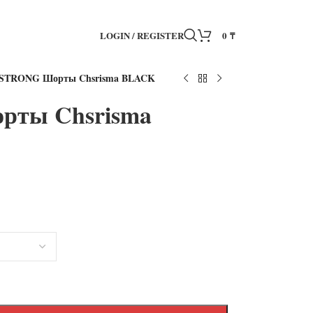
LOGIN / REGISTER
0
₸
STRONG Шорты Chsrisma BLACK
ты Chsrisma