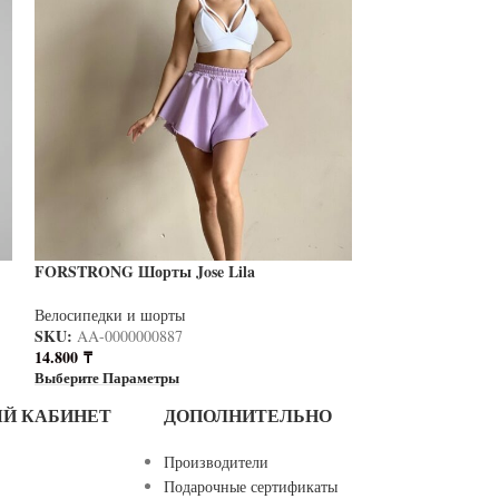
FORSTRONG Шорты Jose Lila
FORSTRONG ШО
Велосипедки и шорты
Велосипедки и ш
SKU:
SKU:
AA-0000000887
AA-0000001
14.800
₸
14.900
₸
Выберите Параметры
Выберите Параме
Й КАБИНЕТ
ДОПОЛНИТЕЛЬНО
Производители
Подарочные сертификаты