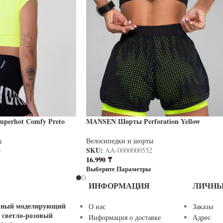
perhot Comfy Preto
MANSEN Шорты Perforation Yellow
Велосипедки и шорты
ы
SKU:
AA-0000000552
0
16.990
₸
Выберите Параметры
ИНФОРМАЦИЯ
ЛИЧНЫ
вный моделирующий
О нас
Заказы
 светло-розовый
Информация о доставке
Адрес