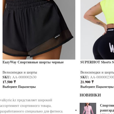
EazyWay Спортивные шорты черные
SUPERHOT Shorts Su
NW11.1087.1
SH5305
Велосипедки и шорты
Велосипедки и шорт
SKU:
SKU:
AA-0000002630
AA-000000230
17.500
₸
21.900
₸
Выберите Параметры
Выберите Параметры
НОВИНКИ
valkyrie.kz представляет широкий
Спорти
ассортимент спортивного товара,
рашгард
разработанного специально для фитнеса.