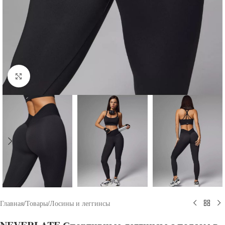
Click to enlarge
Главная
/
Товары
/
Лосины и леггинсы