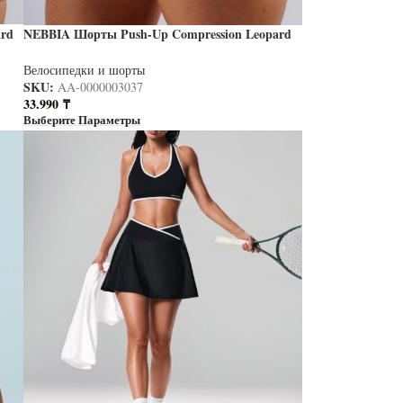
rd
NEBBIA Шорты Push-Up Compression Leopard
Shorts 856 PRIMAL синий
Велосипедки и шорты
SKU:
AA-0000003037
33.990
₸
Выберите Параметры