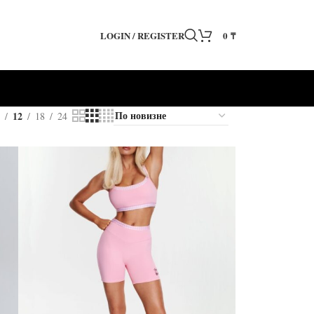
LOGIN / REGISTER
0
₸
12
18
24