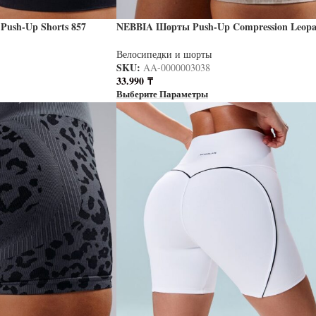
ush-Up Shorts 857
NEBBIA Шорты Push-Up Compression Leopa
Shorts 856 PRIMAL кремовый
Велосипедки и шорты
SKU:
AA-0000003038
33.990
₸
Выберите Параметры