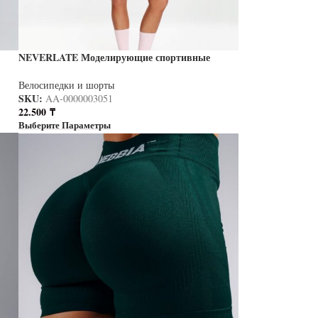
NEVERLATE Моделирующие спортивные
шорты с кантом светло-розовые NW11.1486.1
Велосипедки и шорты
SKU:
AA-0000003051
22.500
₸
Выберите Параметры