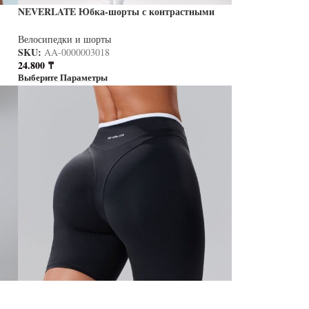
NEVERLATE Юбка-шорты с контрастными
кантами черые NW11.1470.1
Велосипедки и шорты
SKU:
AA-0000003018
24.800
₸
Выберите Параметры
NEVERLATE Моделирующие спортивные