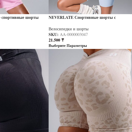
 спортивные шорты
NEVERLATE Спортивные шорты с
нтом NW11.179.5
перекрестным поясом голубые NW11.1474.2
Велосипедки и шорты
SKU:
AA-0000003047
21.500
₸
Выберите Параметры