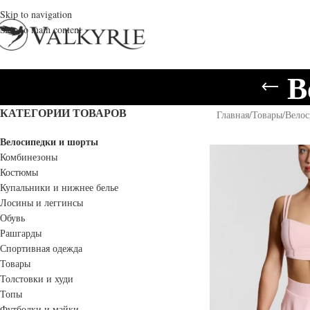
Skip to navigation
Skip to main content
В
КАТЕГОРИИ ТОВАРОВ
Главная
/
Товары
/
Велос
Велосипедки и шорты
Комбинезоны
Костюмы
Купальники и нижнее белье
Лосины и леггинсы
Обувь
Рашгарды
Спортивная одежда
Товары
Толстовки и худи
Топы
Футболки и майки