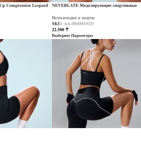
p Compression Leopard
NEVERLATE Моделирующие спортивные
ерный
шорты с контрастными кантами белые
NW11.1473.2
Велосипедки и шорты
SKU:
AA-0000003020
22.500
₸
Выберите Параметры
ные шорты с пушап
NEVERLATE Моделирующие спортивные